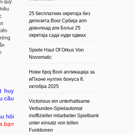
hi quỹ
hiều
25 бесплатних окретаја без
c
депозита Booi Србија апп
ần
довнлоад апк Боље 25
kiến
окретаја сада нуди одмах
hường
sẳn
Spiele Haul Of Orkus Von
h
Novomatic
Нови број Booi апликација за
иПхоне нултих бонуса 8.
октобра 2025
t huy
êu cầu
Victorious ein unterhaltsame
Verbunden-Spielautomat
inoffizieller mitarbeiter Spielbank
âu hỏi
unter einsatz von tollen
a bạn
Funktionen