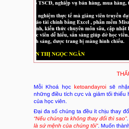
THẤ
Mỗi Khoá học
ketoandayroi
sẽ nhận
những điều tích cực và giảm tối thiểu
của học viên.
Đại đa số chúng ta đều ít chịu thay đổ
“Nếu chúng ta không thay đổi thì sao”
là sứ mệnh của chúng tôi”
. Muốn thành