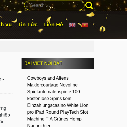
Search
ch vụ
Tin Tức
Liên Hệ
BÀI VIẾT NỔI BẬT
Cowboys and Aliens
 -
Maklercourtage Novoline
Spielautomatenspiele 100
kostenlose Spins kein
Einzahlungscasino White Lion
ững
pro iPad Round PlayTech Slot
ghiệp
Machine TIA Grünes Hemp
ấu
Nachrichten