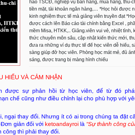
hao TSCĐ, nghiệp vụ bán hàng, mua hàng, thu-c
tiền mặt, tài khoản ngân hàng,… *Học hỏi được n
kinh nghiệm thực tế mà giảng viên truyền đạt *Họ
được cách lên Báo cáo tài chính bằng Excel , ph
mềm Misa, HTKK,.. Giảng.viên vui vẻ, nhiệt tình, 
thức chuyên môn sâu, cập nhật kiến thức mới, t
đưa ra những ví dụ thực tế để học viên dễ hiểu, 
sàng giúp đở học viên. Phòng học mát mẻ, đủ án
sáng, được trang bị màng hình chiếu
U HIỂU VÀ CẢM NHẬN
 được sự phản hồi từ học viên, để từ đó phá
 hạn chế cũng như điều chỉnh lại cho phù hợp với y
i, ngại thay đổi. Nhưng ít có ai trong chúng ta đặt c
. Đơn giản đối với
ketoandayroi
là
“Sự thành công củ
 công thì phải thay đổi.