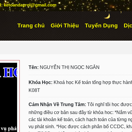
l: ketoandayroi@gmail.com
Trang chủ
Giới Thiệu
Tuyển Dụng
Dị
Tên:
NGUYỄN THỊ NGỌC NGÂN
Khóa Học:
Khoá học Kế toán tổng hợp thực hành
K08T
Cảm Nhận Về Trung Tâm:
Tôi nghĩ tôi học được
những điều cơ bản sau đây từ khóa hoc: *Nắm v
các tài khoản kế toán, cách hạch toán của từng n
vụ phát sinh. *Học được cách phân bổ CCDC, kh