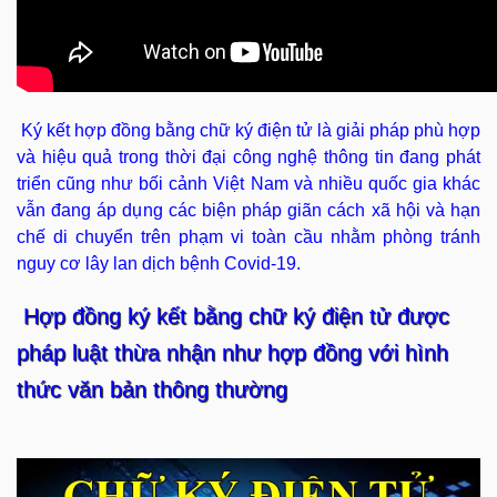
Ký kết hợp đồng bằng chữ ký điện tử là giải pháp phù hợp
và hiệu quả trong thời đại công nghệ thông tin đang phát
triển cũng như bối cảnh Việt Nam và nhiều quốc gia khác
vẫn đang áp dụng các biện pháp giãn cách xã hội và hạn
chế di chuyển trên phạm vi toàn cầu nhằm phòng tránh
nguy cơ lây lan dịch bệnh Covid-19.
Hợp đồng ký kết bằng chữ ký điện tử được
pháp luật thừa nhận như hợp đồng với hình
thức văn bản thông thường