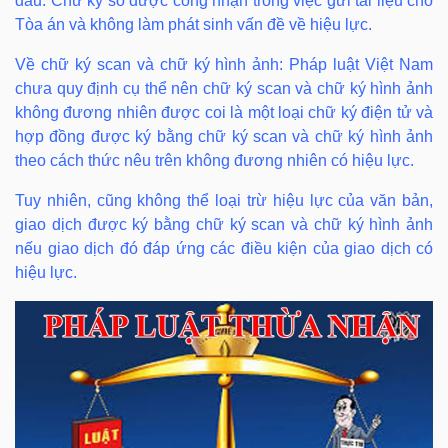
dấu. Chữ ký số được công nhận trong việc gửi tài liệu cho
Tòa án và không làm phát sinh vấn đề về hiệu lực.
Về chữ ký scan và chữ ký hình ảnh: Pháp luật Việt Nam
chưa quy định cụ thể nên chữ ký scan và chữ ký hình ảnh
không đương nhiên được coi là một loại chữ ký điện tử và
hợp đồng được ký bằng chữ ký scan và chữ ký hình ảnh
theo cách thức nêu trên không đương nhiên có hiệu lực.
Tuy nhiên, cũng không thể loại trừ hiệu lực của văn bản,
giao dịch được ký bằng chữ ký scan và chữ ký hình ảnh
nếu giao dịch đó đáp ứng các điều kiện của giao dịch có
hiệu lực.