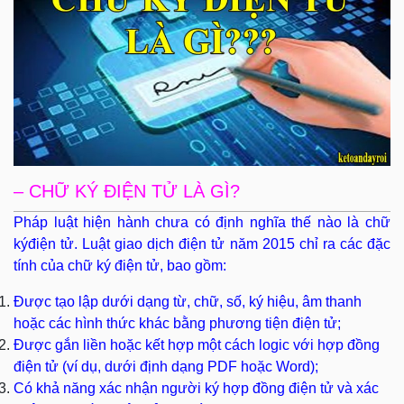
– CHỮ KÝ ĐIỆN TỬ LÀ GÌ?
Pháp luật hiện hành chưa có định nghĩa thế nào là chữ
kýđiện tử. Luật giao dịch điện tử năm 2015 chỉ ra các đặc
tính của chữ ký điện tử, bao gồm:
Được tạo lập dưới dạng từ, chữ, số, ký hiệu, âm thanh
hoặc các hình thức khác bằng phương tiện điện tử;
Được gắn liền hoặc kết hợp một cách logic với hợp đồng
điện tử (ví dụ, dưới định dạng PDF hoặc Word);
Có khả năng xác nhận người ký hợp đồng điện tử và xác