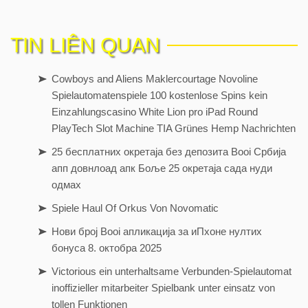
TIN LIÊN QUAN
Cowboys and Aliens Maklercourtage Novoline
Spielautomatenspiele 100 kostenlose Spins kein
Einzahlungscasino White Lion pro iPad Round
PlayTech Slot Machine TIA Grünes Hemp Nachrichten
25 бесплатних окретаја без депозита Booi Србија
апп довнлоад апк Боље 25 окретаја сада нуди
одмах
Spiele Haul Of Orkus Von Novomatic
Нови број Booi апликација за иПхоне нултих
бонуса 8. октобра 2025
Victorious ein unterhaltsame Verbunden-Spielautomat
inoffizieller mitarbeiter Spielbank unter einsatz von
tollen Funktionen