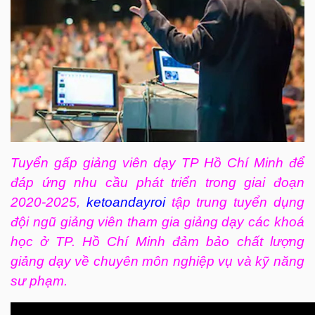
Tuyển gấp giảng viên dạy TP Hồ Chí Minh để
đáp ứng nhu cầu phát triển trong giai đoạn
2020-2025,
ketoandayroi
tập trung tuyển dụng
đội ngũ giảng viên tham gia giảng dạy các khoá
học ở TP. Hồ Chí Minh đảm bảo chất lượng
giảng dạy về chuyên môn nghiệp vụ và kỹ năng
sư phạm.