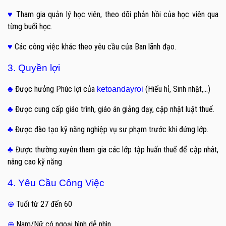
Tham gia quản lý học viên, theo dõi phản hồi của học viên qua
♥
từng buổi học.
Các công việc khác theo yêu cầu của Ban lãnh đạo.
♥
3. Quyền lợi
Được hưởng Phúc lợi của
(Hiếu hỉ, Sinh nhật,…)
♣
ketoandayroi
Được cung cấp giáo trình, giáo án giảng dạy, cập nhật luật thuế.
♣
Được đào tạo kỹ năng nghiệp vụ sư phạm trước khi đứng lớp.
♣
Được thường xuyên tham gia các lớp tập huấn thuế để cập nhât,
♣
nâng cao kỹ năng
4. Yêu Cầu Công Việc
Tuổi từ 27 đến 60
⊕
Nam/Nữ có ngoại hình dễ nhìn
⊕