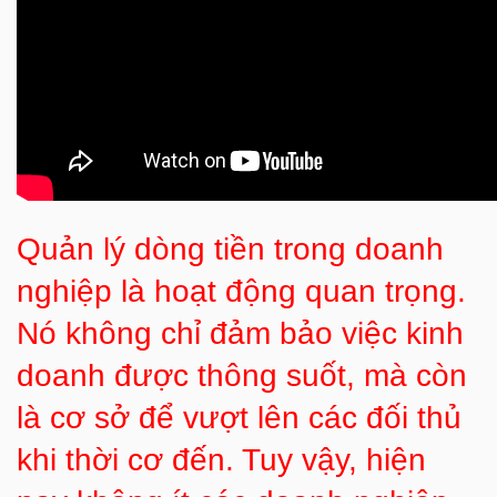
Quản lý dòng tiền trong doanh
nghiệp là hoạt động quan trọng.
Nó không chỉ đảm bảo việc kinh
doanh được thông suốt, mà còn
là cơ sở để vượt lên các đối thủ
khi thời cơ đến. Tuy vậy, hiện