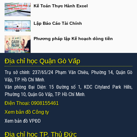
Kế Toán Thực Hành Excel
Lập Báo Cáo Tài Chính
Phương pháp lập Kế hoạch dòng tiền
Địa chỉ học Quận Gò Vấp
Trụ sở chính: 237/65/24 Phạm Văn Chiêu, Phường 14, Quận Gò
Vấp, TP. Hồ Chí Minh.
Văn phòng Đại Diện: 15 Đường số 1, KDC Cityland Park Hills,
Phường 10, Quận Gò Vấp, TP. Hồ Chí Minh.
Điện Thoại: 0908155461
Xem bản đồ Công ty
Xem bản đồ VPĐD
Địa chỉ học TP. Thủ Đức